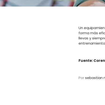
Un equipamient
forma más efi
llevas y siemp
entrenamiento 
Fuente: Coren
Por
sebastian 