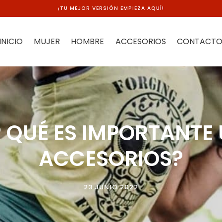
¡TU MEJOR VERSIÓN EMPIEZA AQUÍ!
INICIO
MUJER
HOMBRE
ACCESORIOS
CONTACT
 QUÉ ES IMPORTANTE
ACCESORIOS?
23 JUNIO 2022