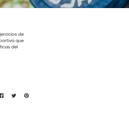
ercicios de
portiva que
icas del
Compartir
Tuitear
Hacer
pin