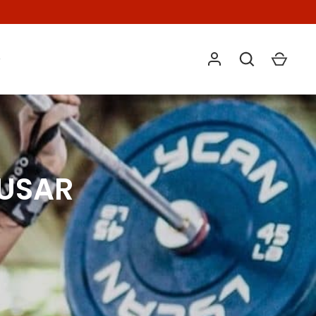
O
 USAR