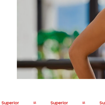
Superior
⮂
Superior
⮂
Sup