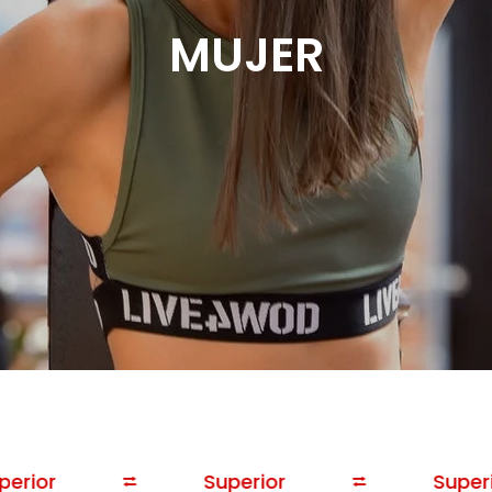
MUJER
erior
⮂
Superior
⮂
Superi