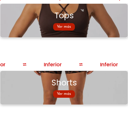
Tops
Ver más
or
⮂
Inferior
⮂
Inferior
Shorts
Ver más