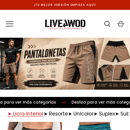
Ir
¡TU MEJOR VERSIÓN EMPIEZA AQUÍ!
al
contenido
➟
a para ver más categorias
Desliza para ver más catego
➤ Licra Interior
➤ Resorte
➤ Unicolor
➤ Suplex
➤ Sub