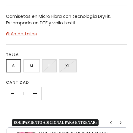
Camisetas en Micro Fibra con tecnología DryFit.
Estampado en DTF y vinilo textil.
Guía de tallas
TALLA
S
M
L
XL
CANTIDAD
-
+
EQUIPAMIENTO ADICIONAL PARA ENTRENAR:
Use the Previous and Next buttons to navigate through product add-o