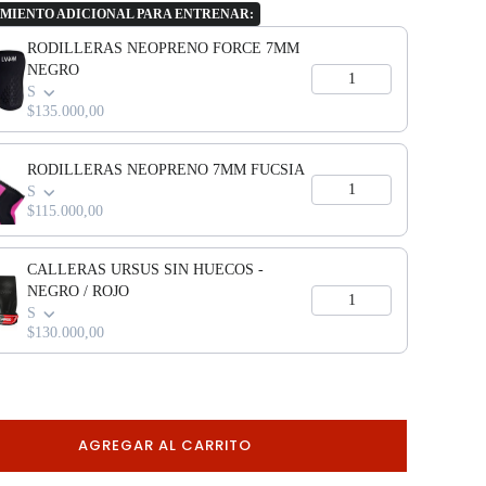
MIENTO ADICIONAL PARA ENTRENAR:
vious and Next buttons to navigate through product add-ons, or scroll h
RODILLERAS NEOPRENO FORCE 7MM
NEGRO
S
$135.000,00
RODILLERAS NEOPRENO 7MM FUCSIA
S
$115.000,00
CALLERAS URSUS SIN HUECOS -
NEGRO / ROJO
S
$130.000,00
AGREGAR AL CARRITO