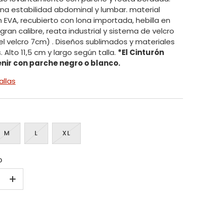
na estabilidad abdominal y lumbar. material
n EVA, recubierto con lona importada, hebilla en
gran calibre, reata industrial y sistema de velcro
el velcro 7cm) . Diseños sublimados y materiales
. Alto 11,5 cm y largo según talla.
*El Cinturón
nir con parche negro o blanco
.
allas
M
L
XL
D
+