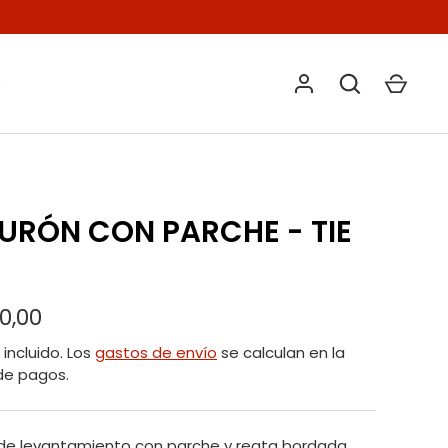
O
URÓN CON PARCHE - TIE
00,00
incluido. Los
gastos de envío
se calculan en la
de pagos.
de levantamiento con parche y reata bordada.