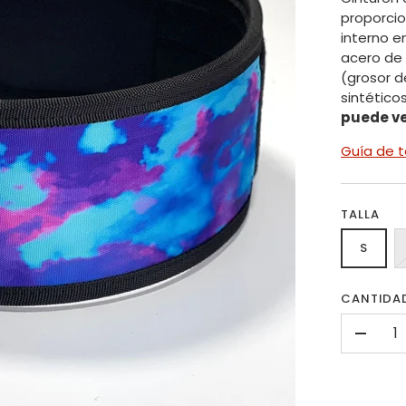
proporcio
interno e
acero de 
(grosor d
sintéticos
puede ve
Guía de t
TALLA
S
CANTIDA
-