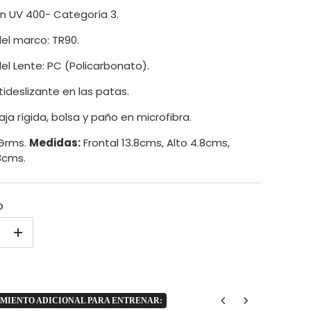
n UV 400- Categoría 3.
del marco: TR90.
del Lente: PC (Policarbonato).
deslizante en las patas.
aja rígida, bolsa y paño en microfibra.
Grms.
Medidas:
Frontal 13.8cms, Alto 4.8cms,
8cms.
D
+
MIENTO ADICIONAL PARA ENTRENAR: