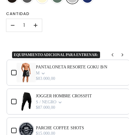
CANTIDAD
-
+
EQUIPAMIENTO ADICIONAL PARA ENTRENAR:
Use the Previous and Next buttons to navigate through product add-o
PANTALONETA RESORTE GOKU B/N
M
$83.000,00
JOGGER HOMBRE CROSSFIT
S / NEGRO
$87.000,00
PARCHE COFFEE SHOTS
$15.000,00