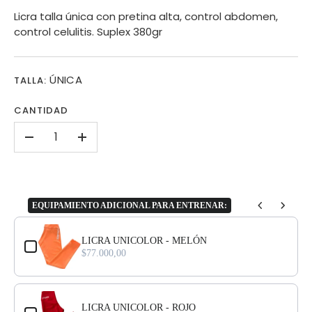
Licra talla única con pretina alta, control abdomen,
control celulitis. Suplex
380gr
ÚNICA
TALLA:
CANTIDAD
-
+
EQUIPAMIENTO ADICIONAL PARA ENTRENAR:
Use the Previous and Next buttons to navigate through product add-o
LICRA UNICOLOR - MELÓN
$77.000,00
LICRA UNICOLOR - ROJO