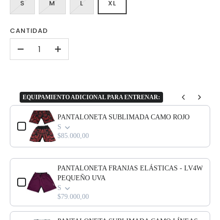
S
M
L
XL
CANTIDAD
-
+
EQUIPAMIENTO ADICIONAL PARA ENTRENAR:
Use the Previous and Next buttons to navigate through product add-o
PANTALONETA SUBLIMADA CAMO ROJO
S
$85.000,00
PANTALONETA FRANJAS ELÁSTICAS - LV4W
PEQUEÑO UVA
S
$79.000,00