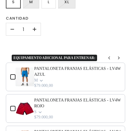
S
M
L
XL
CANTIDAD
-
+
EQUIPAMIENTO ADICIONAL PARA ENTRENAR:
Use the Previous and Next buttons to navigate through product add-o
PANTALONETA FRANJAS ELÁSTICAS - LV4W
AZUL
M
$79.000,00
PANTALONETA FRANJAS ELÁSTICAS - LV4W
ROJO
S
$79.000,00