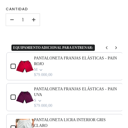
CANTIDAD
-
+
EQUIPAMIENTO ADICIONAL PARA ENTRENAR:
Use the Previous and Next buttons to navigate through product add-o
PANTALONETA FRANJAS ELÁSTICAS - PAIN
ROJO
M
$79.000,00
PANTALONETA FRANJAS ELÁSTICAS - PAIN
UVA
S
$79.000,00
PANTALONETA LICRA INTERIOR GRIS
CLARO