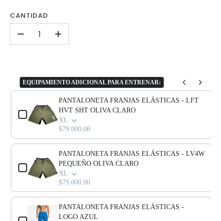
CANTIDAD
-
+
EQUIPAMIENTO ADICIONAL PARA ENTRENAR:
Use the Previous and Next buttons to navigate through product add-o
PANTALONETA FRANJAS ELÁSTICAS - LFT
HVT SHT OLIVA CLARO
XL
$79.000,00
PANTALONETA FRANJAS ELÁSTICAS - LV4W
PEQUEÑO OLIVA CLARO
XL
$79.000,00
PANTALONETA FRANJAS ELÁSTICAS -
LOGO AZUL