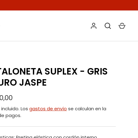
O
ALONETA SUPLEX - GRIS
URO JASPE
0,00
incluido. Los
gastos de envío
se calculan en la
de pagos.
sticas:
Pretina elástica con cordón interno,