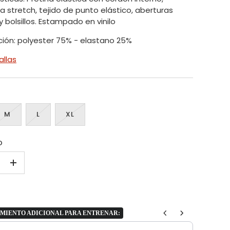
a stretch, tejido de punto elástico, aberturas
y bolsillos. Estampado en vinilo
ión: polyester 75% - elastano 25%
allas
M
L
XL
D
+
MIENTO ADICIONAL PARA ENTRENAR:
vious and Next buttons to navigate through product add-ons, or scroll h