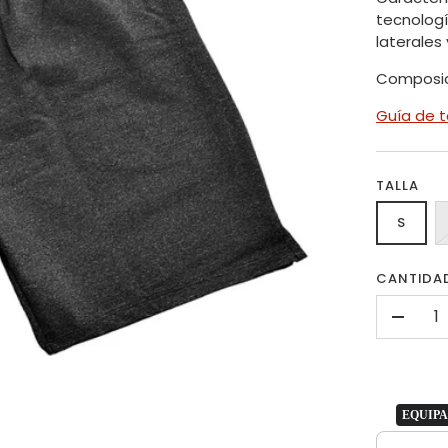
tecnologí
laterales 
Composic
Guía de t
TALLA
S
CANTIDA
-
EQUIPA
Use the Pre