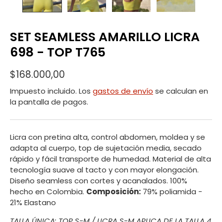
SET SEAMLESS AMARILLO LICRA
698 - TOP T765
$168.000,00
Impuesto incluido. Los
gastos de envío
se calculan en
la pantalla de pagos.
Licra con pretina alta, control abdomen, moldea y se
adapta al cuerpo, top de sujetación media, secado
rápido y fácil transporte de humedad. Material de alta
tecnología suave al tacto y con mayor elongación.
Diseño seamless con cortes y acanalados. 100%
hecho en Colombia.
Composición:
79% poliamida -
21% Elastano
TALLA ÚNICA:
TOP S-M /
LICRA S-M APLICA DE LA TALLA 4