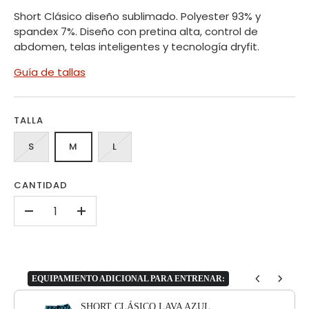
Short Clásico diseño sublimado. Polyester 93% y
spandex 7%. Diseño con pretina alta, control de
abdomen, telas inteligentes y tecnología dryfit.
Guía de tallas
TALLA
S
M
L
CANTIDAD
-
+
EQUIPAMIENTO ADICIONAL PARA ENTRENAR:
Use the Previous and Next buttons to navigate through product add-o
SHORT CLÁSICO LAVA AZUL