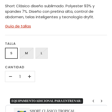
Short Clásico diseño sublimado. Polyester 93% y
spandex 7%. Diseño con pretina alta, control de
abdomen, telas inteligentes y tecnología dryfit.
Guía de tallas
TALLA
S
M
L
CANTIDAD
-
+
EQUIPAMIENTO ADICIONAL PARA ENTRENAR:
Use the Previous and Next buttons to navigate through product add-o
SHORT CLÁSICO TROPICAL