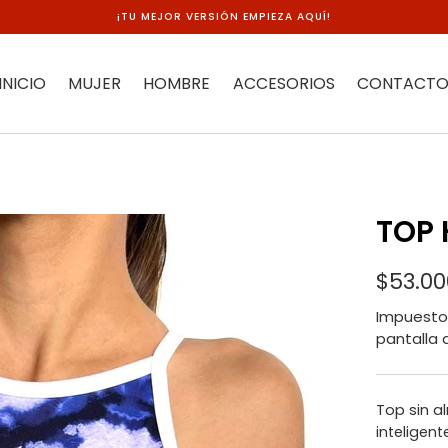
¡TU MEJOR VERSIÓN EMPIEZA AQUÍ!
INICIO
MUJER
HOMBRE
ACCESORIOS
CONTACT
TOP 
$53.00
Impuesto 
pantalla 
Top sin al
inteligen