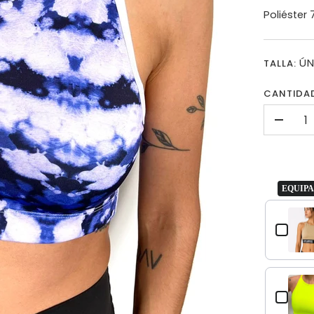
P
oliéster
ÚN
TALLA:
CANTIDA
-
EQUIPA
Use the Pre
TOP 4 TIRAS TIE DYE MORADO
$53.000,00
TOP HALTER LILA CON ELÁSTICO
$58.000,00