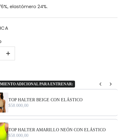
 76%, elastómero 24%.
ICA
D
+
MIENTO ADICIONAL PARA ENTRENAR:
vious and Next buttons to navigate through product add-ons, or scroll h
TOP HALTER BEIGE CON ELÁSTICO
$58.000,00
TOP HALTER AMARILLO NEÓN CON ELÁSTICO
$58.000,00